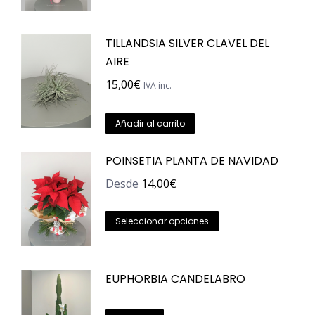
TILLANDSIA SILVER CLAVEL DEL
AIRE
15,00
€
IVA inc.
Añadir al carrito
POINSETIA PLANTA DE NAVIDAD
Desde
14,00
€
Este
Seleccionar opciones
producto
tiene
EUPHORBIA CANDELABRO
múltiples
variantes.