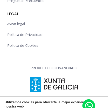
Preguntas Frecuentes
LEGAL
Aviso legal
Política de Privacidad
Política de Cookies
PROXECTO COFINANCIADO
Innovación, dixitalización e implantación de novas fórmulas
Utilizamos cookies para ofrecerte la mejor experiencia en
nuestra web.
de comercialización e expansión do sector comercial e