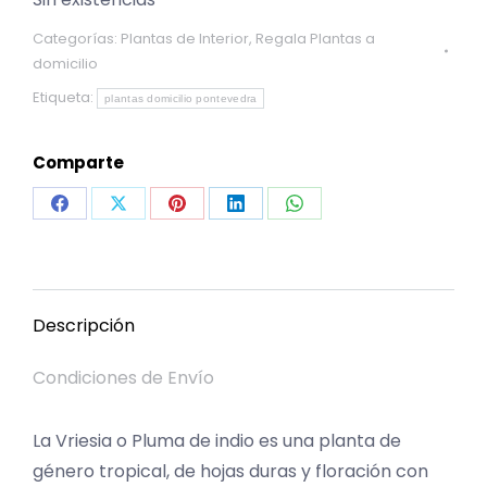
Categorías:
Plantas de Interior
,
Regala Plantas a
domicilio
Etiqueta:
plantas domicilio pontevedra
Comparte
Share
Share
Share
Share
Share
on
on
on
on
on
Facebook
X
Pinterest
LinkedIn
WhatsApp
Descripción
Condiciones de Envío
La Vriesia o Pluma de indio es una planta de
género tropical, de hojas duras y floración con