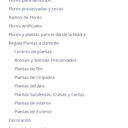
Flores para defunción
elegir
en
Flores preservadas y secas
la
Ramos de Flores
página
Flores Artificiales
de
Flores y plantas para el día de la Madre
producto
Regala Plantas a domicilio
Centros de plantas
Bonsais y Bonsais Preservados
Plantas de flor
Plantas de Orquídea
Plantas del Aire
Plantas Suculentas, Crasas y Cactus
Plantas de Interior
Plantas de Exterior
Decoración