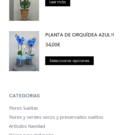
Las
Leer más
opciones
se
pueden
PLANTA DE ORQUÍDEA AZUL !!
elegir
en
34,00
€
la
Este
página
Seleccionar opciones
producto
de
tiene
producto
múltiples
variantes.
CATEGORIAS
Las
Flores Sueltas
opciones
Flores y verdes secos y preservados sueltos
se
Artículos Navidad
pueden