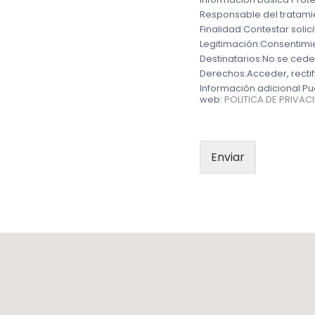
s
Responsable del tratami
a
Finalidad:
Contestar soli
j
e
Legitimación:
Consentimie
*
Destinatarios:
No se cede
Derechos:
Acceder, rectif
Información adicional:
Pu
web:
POLITICA DE PRIVAC
Enviar