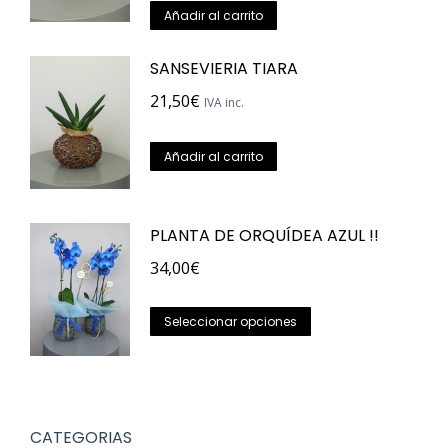
de
Añadir al carrito
producto
SANSEVIERIA TIARA
21,50
€
IVA inc.
Añadir al carrito
PLANTA DE ORQUÍDEA AZUL !!
34,00
€
Este
Seleccionar opciones
producto
tiene
múltiples
variantes.
CATEGORIAS