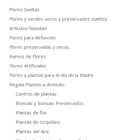
Las
Flores Sueltas
opciones
Flores y verdes secos y preservados sueltos
se
Artículos Navidad
pueden
Flores para defunción
elegir
en
Flores preservadas y secas
la
Ramos de Flores
página
Flores Artificiales
de
Flores y plantas para el día de la Madre
producto
Regala Plantas a domicilio
Centros de plantas
Bonsais y Bonsais Preservados
Plantas de flor
Plantas de Orquídea
Plantas del Aire