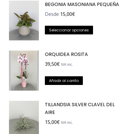
BEGONIA MASONIANA PEQUEÑA
Desde
15,00
€
Este
Seleccionar opciones
producto
tiene
ORQUIDEA ROSITA
múltiples
variantes.
39,50
€
IVA inc.
Las
opciones
Añadir al carrito
se
pueden
TILLANDSIA SILVER CLAVEL DEL
elegir
AIRE
en
la
15,00
€
IVA inc.
página