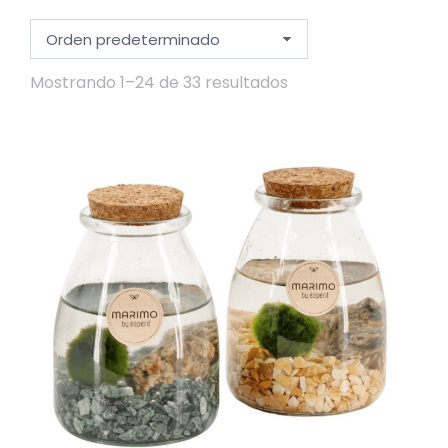
Mostrando 1–24 de 33 resultados
io
io