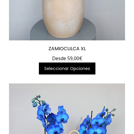
ZAMIOCULCA XL
Desde
59,00
€
Este
Seleccionar Opciones
producto
tiene
múltiples
variantes.
Las
opciones
se
pueden