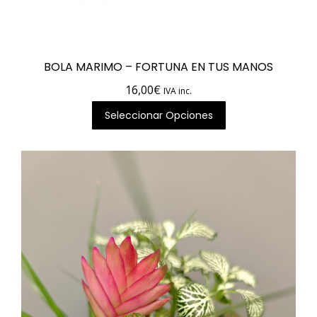
imo
imo
BOLA MARIMO – FORTUNA EN TUS MANOS
16,00
€
IVA inc.
Seleccionar Opciones