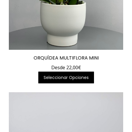
ORQUÍDEA MULTIFLORA MINI
Desde
22,00
€
Este
Seleccionar Opciones
producto
tiene
múltiples
variantes.
Las
opciones