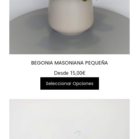
BEGONIA MASONIANA PEQUEÑA
Desde
15,00
€
Este
Seleccionar Opciones
producto
tiene
múltiples
variantes.
Las
opciones