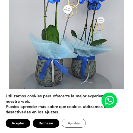
elegir
en
la
página
de
producto
Utilizamos cookies para ofrecerte la mejor experiencia en
nuestra web.
Puedes aprender más sobre qué cookies utilizamos o
PLANTA DE ORQUÍDEA AZUL !!
desactivarlas en los
ajustes
.
34,00
€
Aceptar
Rechazar
Ajustes
Este
Seleccionar Opciones