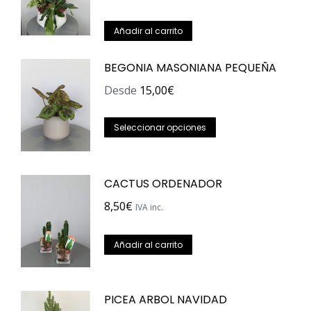
Añadir al carrito
BEGONIA MASONIANA PEQUEÑA
Desde
15,00
€
Este
Seleccionar opciones
producto
tiene
CACTUS ORDENADOR
múltiples
variantes.
8,50
€
IVA inc.
Las
opciones
Añadir al carrito
se
pueden
PICEA ARBOL NAVIDAD
elegir