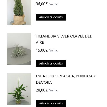
en
36,00
€
IVA inc.
la
página
Añadir al carrito
de
producto
TILLANDSIA SILVER CLAVEL DEL
AIRE
15,00
€
IVA inc.
Añadir al carrito
ESPATIFILO EN AGUA, PURIFICA Y
DECORA
28,00
€
IVA inc.
Añadir al carrito