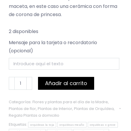
maceta, en este caso una cerámica con forma
de corona de princesa.
2 disponibles
Mensaje para la tarjeta o recordatorio
(opcional)
Orquidea
Añadir al carrito
Rosita
cantidad
Categorías:
Flores y plantas para el día de la Madre
,
Plantas de flor
,
Plantas de Interior
,
Plantas de Orquídea
,
Regala Plantas a domicilio
Etiquetas:
orquideas la toja
orquideas meaño
orquideas o grove