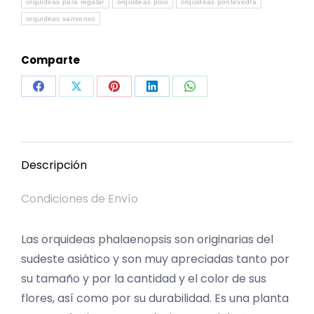
orquideas para regalar
orquideas poio
orquideas pontevedra
orquideas sanxenxo
Comparte
Share
Share
Share
Share
Share
on
on
on
on
on
Facebook
X
Pinterest
LinkedIn
WhatsApp
Descripción
Condiciones de Envío
Las orquideas phalaenopsis son originarias del
sudeste asiático y son muy apreciadas tanto por
su tamaño y por la cantidad y el color de sus
flores, así como por su durabilidad. Es una planta