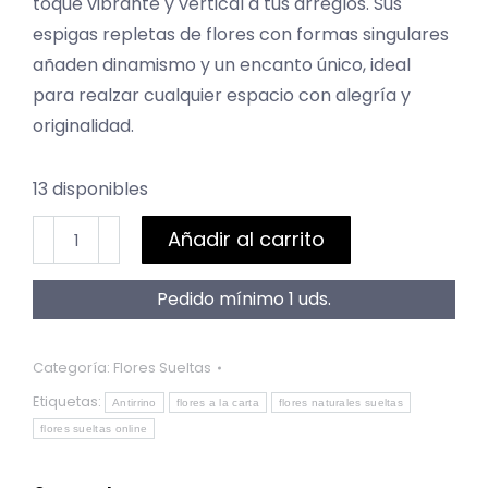
toque vibrante y vertical a tus arreglos. Sus
espigas repletas de flores con formas singulares
añaden dinamismo y un encanto único, ideal
para realzar cualquier espacio con alegría y
originalidad.
13 disponibles
Antirrino
Añadir al carrito
cantidad
Pedido mínimo 1 uds.
Categoría:
Flores Sueltas
Etiquetas:
Antirrino
flores a la carta
flores naturales sueltas
flores sueltas online