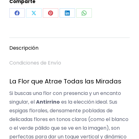
Comparte
Share
Share
Share
Share
Share
on
on
on
on
on
Facebook
X
Pinterest
LinkedIn
WhatsApp
Descripción
Condiciones de Envío
La Flor que Atrae Todas las Miradas
Si buscas una flor con presencia y un encanto
singular, el
Antirrino
es la elección ideal. Sus
espigas florales, densamente pobladas de
delicadas flores en tonos claros (como el blanco
o el verde pálido que se ve en la imagen), son
perfectas para dar un toque vertical y dinámico