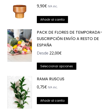
9,90
€
IVA inc.
Añadir al carrito
PACK DE FLORES DE TEMPORADA-
SUSCRIPCIÓN ENVÍO A RESTO DE
ESPAÑA
Desde
22,00
€
Este
Seleccionar opciones
producto
RAMA RUSCUS
tiene
múltiples
0,75
€
IVA inc.
variantes.
Las
Añadir al carrito
opciones