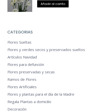
Las
Añadir al carrito
opciones
se
pueden
elegir
CATEGORIAS
en
Flores Sueltas
la
Flores y verdes secos y preservados sueltos
página
Artículos Navidad
de
Flores para defunción
producto
Flores preservadas y secas
Ramos de Flores
Flores Artificiales
Flores y plantas para el día de la Madre
Regala Plantas a domicilio
Decoración