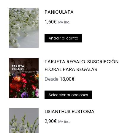
se
PANICULATA
pueden
elegir
1,60
€
IVA inc.
en
la
Añadir al carrito
página
de
TARJETA REGALO. SUSCRIPCIÓN
producto
FLORAL PARA REGALAR
Desde
18,00
€
Este
Seleccionar opciones
producto
tiene
LISIANTHUS EUSTOMA
múltiples
2,90
€
IVA inc.
variantes.