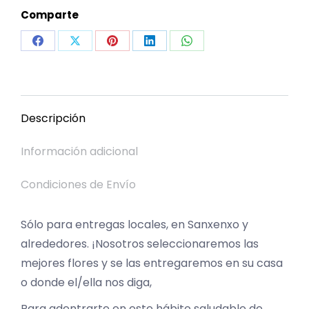
Comparte
Share
Share
Share
Share
Share
on
on
on
on
on
Facebook
X
Pinterest
LinkedIn
WhatsApp
Descripción
Información adicional
Condiciones de Envío
Sólo para entregas locales, en Sanxenxo y
alrededores. ¡Nosotros seleccionaremos las
mejores flores y se las entregaremos en su casa
o donde el/ella nos diga,
Para adentrarte en este hábito saludable de