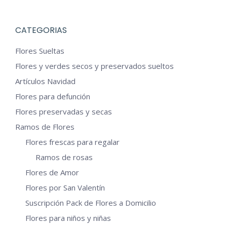
múltiples
elegir
variantes.
en
CATEGORIAS
Las
la
Flores Sueltas
opciones
página
Flores y verdes secos y preservados sueltos
se
de
Artículos Navidad
pueden
producto
Flores para defunción
elegir
en
Flores preservadas y secas
la
Ramos de Flores
página
Flores frescas para regalar
de
Ramos de rosas
producto
Flores de Amor
Flores por San Valentín
Suscripción Pack de Flores a Domicilio
Flores para niños y niñas