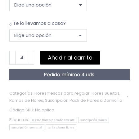
¿ Te lo llevamos a casa?
Tarjeta
Añadir al carrito
Regalo.
Suscripción
Pedido mínimo 4 uds.
Floral
para
Categorías:
Flores frescas para regalar
,
Flores Sueltas
,
Regalar
Ramos de Flores
,
Suscripción Pack de Flores a Domicilio
cantidad
Código SKU:
No aplica
Etiquetas:
recibe flores periodicamente
suscripción flores
suscripción semanal
tarifa plana flores