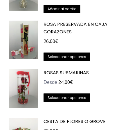
Añadir al carrito
ROSA PRESERVADA EN CAJA
CORAZONES
26,00
€
Este
Seleccionar opciones
producto
tiene
ROSAS SUBMARINAS
múltiples
Desde
24,00
€
variantes.
Las
Este
Seleccionar opciones
opciones
producto
se
tiene
pueden
CESTA DE FLORES O GROVE
múltiples
elegir
variantes.