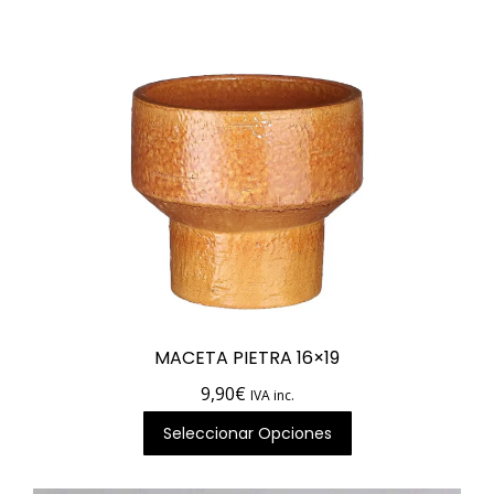
io
io
imo
imo
MACETA PIETRA 16×19
9,90
€
IVA inc.
Seleccionar Opciones