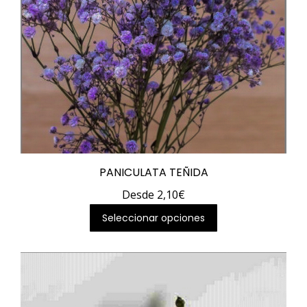
PANICULATA TEÑIDA
Desde
2,10
€
Este
Seleccionar opciones
producto
tiene
múltiples
variantes.