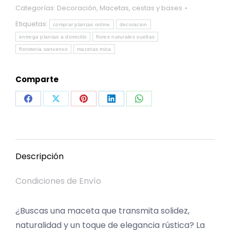
Categorías:
Decoración
,
Macetas, cestas y bases
Etiquetas:
comprar plantas online
decoracion
entrega plantas a domicilio
flores naturales sueltas
floristeria sanxenxo
macetas mica
Comparte
Share
Share
Share
Share
Share
on
on
on
on
on
Facebook
X
Pinterest
LinkedIn
WhatsApp
Descripción
Condiciones de Envío
¿Buscas una maceta que transmita solidez,
naturalidad y un toque de elegancia rústica? La