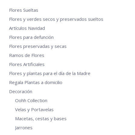
variantes.
Las
Flores Sueltas
opciones
Flores y verdes secos y preservados sueltos
se
Artículos Navidad
pueden
Flores para defunción
elegir
Flores preservadas y secas
en
Ramos de Flores
la
Flores Artificiales
página
Flores y plantas para el día de la Madre
de
Regala Plantas a domicilio
producto
Decoración
Oohh Collection
Velas y Portavelas
Macetas, cestas y bases
Jarrones