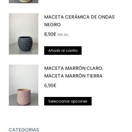
MACETA CERÁMICA DE ONDAS
NEGRO
8,90
€
IVA inc.
Añadir al carrito
MACETA MARRÓN CLARO.
MACETA MARRÓN TIERRA
6,90
€
Este
Seleccionar opciones
producto
tiene
múltiples
CATEGORIAS