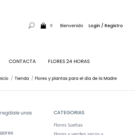
Bienvenido
Login / Registro
0
CONTACTA
FLORES 24 HORAS
stás aquí:
nicio
Tienda
Flores y plantas para el día de la Madre
CATEGORIAS
 regálale unas
Flores Sueltas
ugares
Flores y verdes secos y