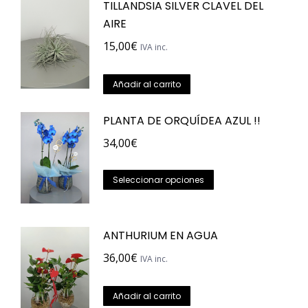
TILLANDSIA SILVER CLAVEL DEL
elegir
AIRE
en
la
15,00
€
IVA inc.
página
de
Añadir al carrito
producto
PLANTA DE ORQUÍDEA AZUL !!
34,00
€
Este
Seleccionar opciones
producto
tiene
ANTHURIUM EN AGUA
múltiples
variantes.
36,00
€
IVA inc.
Las
opciones
Añadir al carrito