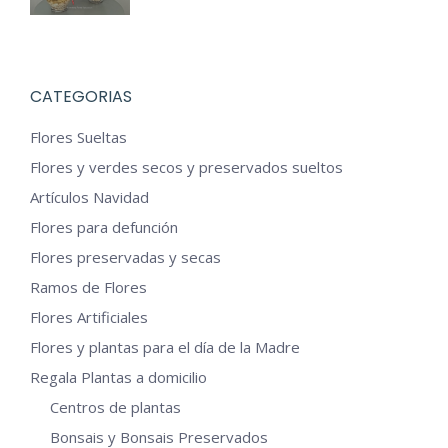
se
pueden
elegir
en
CATEGORIAS
la
Flores Sueltas
página
Flores y verdes secos y preservados sueltos
de
Artículos Navidad
producto
Flores para defunción
Flores preservadas y secas
Ramos de Flores
Flores Artificiales
Flores y plantas para el día de la Madre
Regala Plantas a domicilio
Centros de plantas
Bonsais y Bonsais Preservados