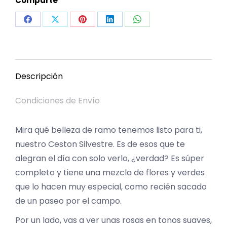
Comparte
Share
Share
Share
Share
Share
on
on
on
on
on
Facebook
X
Pinterest
LinkedIn
WhatsApp
Descripción
Condiciones de Envío
Mira qué belleza de ramo tenemos listo para ti,
nuestro Ceston Silvestre. Es de esos que te
alegran el día con solo verlo, ¿verdad? Es súper
completo y tiene una mezcla de flores y verdes
que lo hacen muy especial, como recién sacado
de un paseo por el campo.
Por un lado, vas a ver unas rosas en tonos suaves,