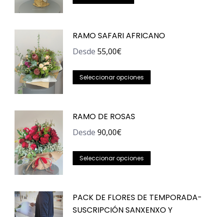
RAMO SAFARI AFRICANO
Desde
55,00
€
Este
Seleccionar opciones
producto
tiene
RAMO DE ROSAS
múltiples
variantes.
Desde
90,00
€
Las
Este
opciones
Seleccionar opciones
producto
se
tiene
pueden
PACK DE FLORES DE TEMPORADA-
múltiples
elegir
SUSCRIPCIÓN SANXENXO Y
variantes.
en