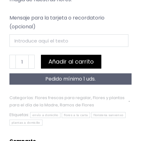
Mensaje para la tarjeta o recordatorio
(opcional)
Cestón
Añadir al carrito
Silvestre
cantidad
Pedido mínimo 1 uds.
Categorías:
Flores frescas para regalar
,
Flores y plantas
para el día de la Madre
,
Ramos de Flores
Etiquetas:
envío a domicilio
flores a la carta
floristeria sanxenxo
plantas a domicilio