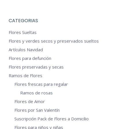
tiene
pueden
de
múltiples
elegir
producto
variantes.
en
CATEGORIAS
Las
la
Flores Sueltas
opciones
página
Flores y verdes secos y preservados sueltos
se
de
Artículos Navidad
pueden
producto
Flores para defunción
elegir
en
Flores preservadas y secas
la
Ramos de Flores
página
Flores frescas para regalar
de
Ramos de rosas
producto
Flores de Amor
Flores por San Valentín
Suscripción Pack de Flores a Domicilio
Flores para niños y niñas