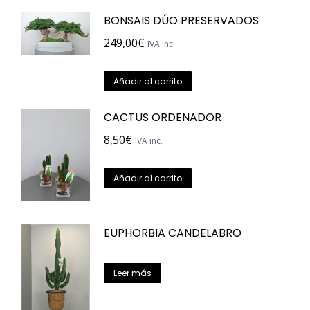
tiene
BONSAIS DÚO PRESERVADOS
múltiples
variantes.
249,00
€
IVA inc.
Las
opciones
Añadir al carrito
se
CACTUS ORDENADOR
pueden
elegir
8,50
€
IVA inc.
en
la
Añadir al carrito
página
de
EUPHORBIA CANDELABRO
producto
Leer más