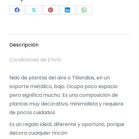
Share
Share
Share
Share
Share
on
on
on
on
on
Facebook
X
Pinterest
LinkedIn
WhatsApp
Descripción
Condiciones de Envío
Nido de plantas del aire o Tillandias, en un
soporte metálico, bajo. Ocupa poco espacio
pero significa mucho. Es una composición de
plantas muy decorativa, minimalista y requiere
de pocos cuidados.
Es un regalo ideal, diferente y oportuno, porque
decora cualquier rincón