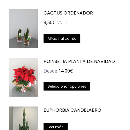
CACTUS ORDENADOR
8,50
€
IVA inc.
Añadir al carrito
POINSETIA PLANTA DE NAVIDAD
Desde
14,00
€
Este
Seleccionar opciones
producto
tiene
EUPHORBIA CANDELABRO
múltiples
variantes.
Las
Leer más