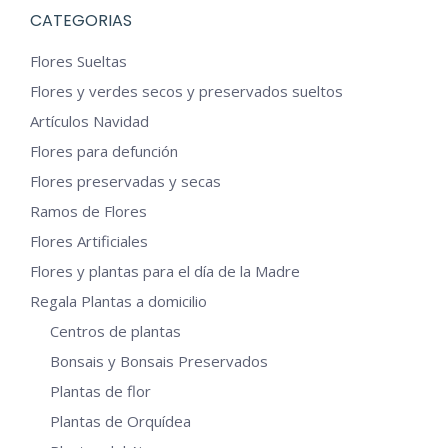
variantes.
CATEGORIAS
Las
Flores Sueltas
opciones
Flores y verdes secos y preservados sueltos
se
Artículos Navidad
pueden
Flores para defunción
elegir
en
Flores preservadas y secas
la
Ramos de Flores
página
Flores Artificiales
de
Flores y plantas para el día de la Madre
producto
Regala Plantas a domicilio
Centros de plantas
Bonsais y Bonsais Preservados
Plantas de flor
Plantas de Orquídea