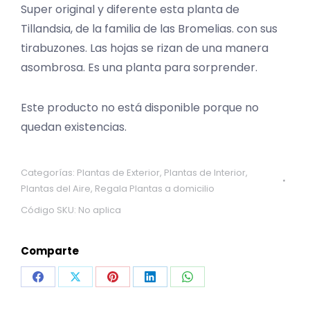
Super original y diferente esta planta de
Tillandsia, de la familia de las Bromelias. con sus
tirabuzones. Las hojas se rizan de una manera
asombrosa. Es una planta para sorprender.
Este producto no está disponible porque no
quedan existencias.
Categorías:
Plantas de Exterior
,
Plantas de Interior
,
Plantas del Aire
,
Regala Plantas a domicilio
Código SKU:
No aplica
Comparte
Share
Share
Share
Share
Share
on
on
on
on
on