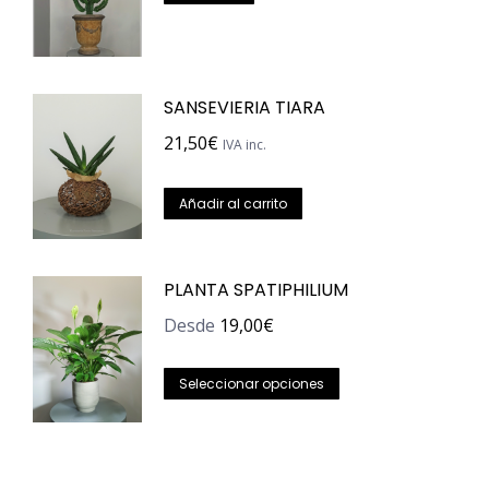
opciones
se
pueden
SANSEVIERIA TIARA
elegir
en
21,50
€
IVA inc.
la
página
Añadir al carrito
de
producto
PLANTA SPATIPHILIUM
Desde
19,00
€
Este
Seleccionar opciones
producto
tiene
múltiples