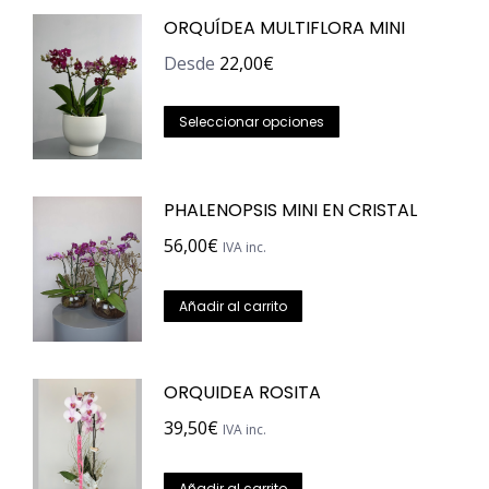
ORQUÍDEA MULTIFLORA MINI
Desde
22,00
€
Este
Seleccionar opciones
producto
tiene
PHALENOPSIS MINI EN CRISTAL
múltiples
variantes.
56,00
€
IVA inc.
Las
opciones
Añadir al carrito
se
pueden
ORQUIDEA ROSITA
elegir
en
39,50
€
IVA inc.
la
página
Añadir al carrito