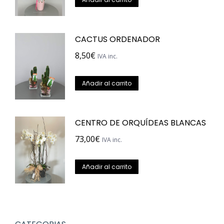
de
producto
CACTUS ORDENADOR
8,50
€
IVA inc.
Añadir al carrito
CENTRO DE ORQUÍDEAS BLANCAS
73,00
€
IVA inc.
Añadir al carrito