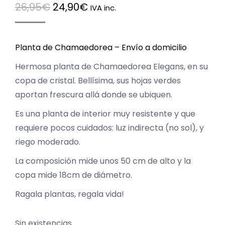
El
El
26,95
€
24,90
€
IVA inc.
precio
precio
original
actual
Planta de Chamaedorea – Envío a domicilio
era:
es:
26,95€.
24,90€.
Hermosa planta de Chamaedorea Elegans, en su
copa de cristal. Bellísima, sus hojas verdes
aportan frescura allá donde se ubiquen.
Es una planta de interior muy resistente y que
requiere pocos cuidados: luz indirecta (no sol), y
riego moderado.
La composición mide unos 50 cm de alto y la
copa mide 18cm de diámetro.
Ragala plantas, regala vida!
Sin existencias