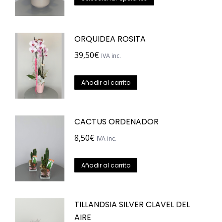
producto
se
tiene
pueden
ORQUIDEA ROSITA
múltiples
elegir
variantes.
en
39,50
€
IVA inc.
Las
la
opciones
página
Añadir al carrito
se
de
pueden
producto
CACTUS ORDENADOR
elegir
en
8,50
€
IVA inc.
la
página
Añadir al carrito
de
producto
TILLANDSIA SILVER CLAVEL DEL
AIRE