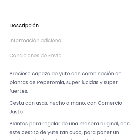
on
on
on
on
on
Facebook
X
Pinterest
LinkedIn
WhatsApp
Descripción
Información adicional
Condiciones de Envío
Precioso capazo de yute con combinación de
plantas de Peperomia, super lucidas y super
fuertes.
Cesta con asas, hecho a mano, con Comercio
Justo
Plantas para regalar de una manera original, con
este cestito de yute tan cuco, para poner un