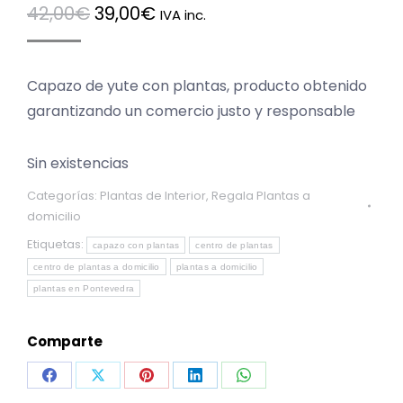
El
El
42,00
€
39,00
€
IVA inc.
precio
precio
original
actual
Capazo de yute con plantas, producto obtenido
era:
es:
garantizando un comercio justo y responsable
42,00€.
39,00€.
Sin existencias
Categorías:
Plantas de Interior
,
Regala Plantas a
domicilio
Etiquetas:
capazo con plantas
centro de plantas
centro de plantas a domicilio
plantas a domicilio
plantas en Pontevedra
Comparte
Share
Share
Share
Share
Share