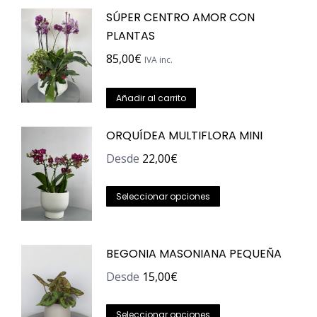
SÚPER CENTRO AMOR CON
PLANTAS
85,00
€
IVA inc.
Añadir al carrito
ORQUÍDEA MULTIFLORA MINI
Desde
22,00
€
Este
Seleccionar opciones
producto
tiene
BEGONIA MASONIANA PEQUEÑA
múltiples
variantes.
Desde
15,00
€
Las
Este
opciones
Seleccionar opciones