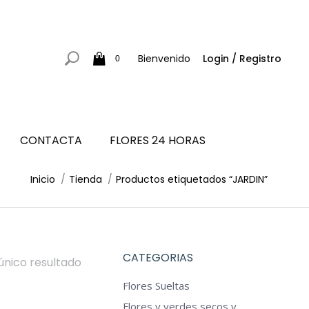
Bienvenido
Login / Registro
0
CONTACTA
FLORES 24 HORAS
Estás aquí:
Inicio
Tienda
Productos etiquetados “JARDIN”
CATEGORIAS
único resultado
Flores Sueltas
Flores y verdes secos y