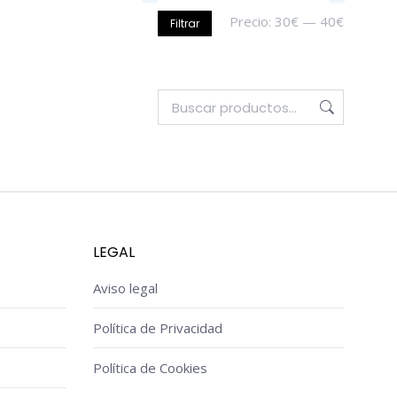
Precio
Precio
Precio:
30€
—
40€
Filtrar
mínimo
máximo
LEGAL
Aviso legal
Política de Privacidad
Política de Cookies