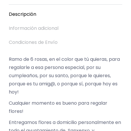
Facebook
X
Pinterest
LinkedIn
WhatsApp
Descripción
Información adicional
Condiciones de Envío
Ramo de 6 rosas, en el color que tú quieras, para
regalarle a esa persona especial, por su
cumpleaños, por su santo, porque le quieres,
porque es tu amig@, o porque sí, porque hoy es
hoy!
Cualquier momento es bueno para regalar
flores!
Entregamos flores a domicilio personalmente en
todo el ayuntamiento de Sanxenxo, y