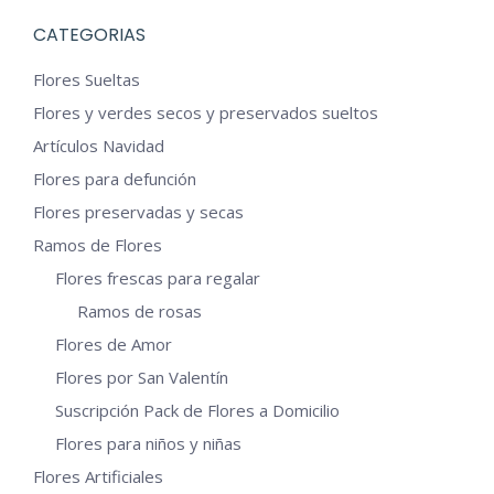
múltiples
CATEGORIAS
variantes.
Flores Sueltas
Las
Flores y verdes secos y preservados sueltos
opciones
Artículos Navidad
se
pueden
Flores para defunción
elegir
Flores preservadas y secas
en
Ramos de Flores
la
Flores frescas para regalar
página
Ramos de rosas
de
Flores de Amor
producto
Flores por San Valentín
Suscripción Pack de Flores a Domicilio
Flores para niños y niñas
Flores Artificiales