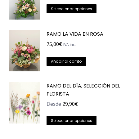
Este
opciones
página
Seleccionar opciones
producto
se
de
tiene
pueden
producto
RAMO LA VIDA EN ROSA
múltiples
elegir
variantes.
en
75,00
€
IVA inc.
Las
la
opciones
página
Añadir al carrito
se
de
pueden
producto
RAMO DEL DÍA, SELECCIÓN DEL
elegir
FLORISTA
en
la
Desde
29,90
€
página
Este
de
Seleccionar opciones
producto
producto
tiene