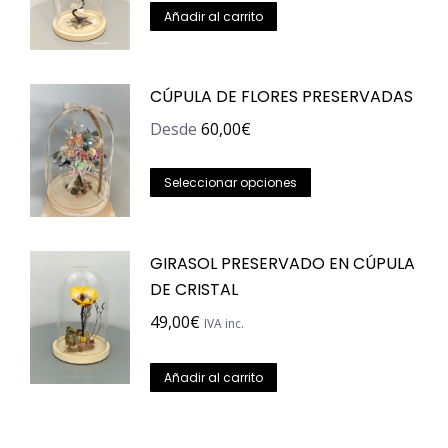
Añadir al carrito
CÚPULA DE FLORES PRESERVADAS
Desde
60,00
€
Este
Seleccionar opciones
producto
tiene
GIRASOL PRESERVADO EN CÚPULA
múltiples
DE CRISTAL
variantes.
Las
49,00
€
IVA inc.
opciones
se
Añadir al carrito
pueden
elegir