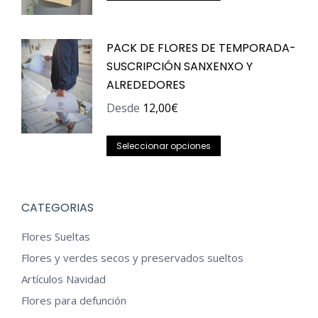
producto
de
tiene
producto
PACK DE FLORES DE TEMPORADA-
múltiples
SUSCRIPCIÓN SANXENXO Y
variantes.
ALREDEDORES
Las
opciones
Desde
12,00
€
se
Este
pueden
Seleccionar opciones
producto
elegir
tiene
en
múltiples
la
CATEGORIAS
variantes.
página
Flores Sueltas
Las
de
Flores y verdes secos y preservados sueltos
opciones
producto
Artículos Navidad
se
Flores para defunción
pueden