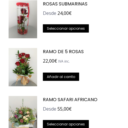
ROSAS SUBMARINAS
Desde
24,00
€
Este
Seleccionar opciones
producto
tiene
RAMO DE 5 ROSAS
múltiples
variantes.
22,00
€
IVA inc.
Las
opciones
Añadir al carrito
se
pueden
RAMO SAFARI AFRICANO
elegir
en
Desde
55,00
€
la
Este
página
Seleccionar opciones