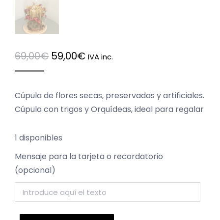
El
El
69,00
€
59,00
€
IVA inc.
precio
precio
original
actual
Cúpula de flores secas, preservadas y artificiales.
era:
es:
Cúpula con trigos y Orquídeas, ideal para regalar
69,00€.
59,00€.
1 disponibles
Mensaje para la tarjeta o recordatorio
(opcional)