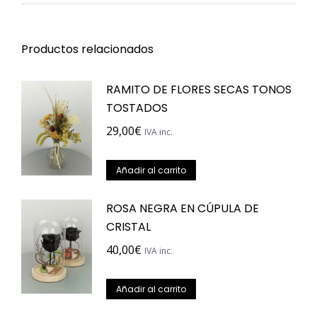
en
la
página
Productos relacionados
de
producto
RAMITO DE FLORES SECAS TONOS
TOSTADOS
29,00
€
IVA inc.
Añadir al carrito
ROSA NEGRA EN CÚPULA DE
CRISTAL
40,00
€
IVA inc.
Añadir al carrito