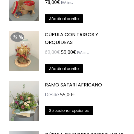
la
78,00
€
IVA inc.
página
de
Añadir al carrito
producto
CÚPULA CON TRIGOS Y
ORQUÍDEAS
El
El
69,00
€
59,00
€
IVA inc.
precio
precio
original
actual
Añadir al carrito
era:
es:
RAMO SAFARI AFRICANO
69,00€.
59,00€.
Desde
55,00
€
Este
Seleccionar opciones
producto
tiene