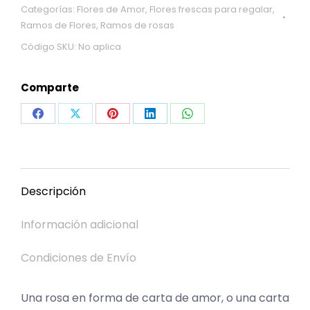
Categorías:
Flores de Amor
,
Flores frescas para regalar
,
Ramos de Flores
,
Ramos de rosas
Código SKU:
No aplica
Comparte
Share
Share
Share
Share
Share
on
on
on
on
on
Facebook
X
Pinterest
LinkedIn
WhatsApp
Descripción
Información adicional
Condiciones de Envío
Una rosa en forma de carta de amor, o una carta