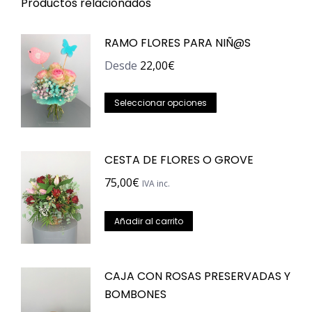
Productos relacionados
RAMO FLORES PARA NIÑ@S
Desde
22,00
€
Este
Seleccionar opciones
producto
tiene
CESTA DE FLORES O GROVE
múltiples
variantes.
75,00
€
IVA inc.
Las
opciones
Añadir al carrito
se
pueden
CAJA CON ROSAS PRESERVADAS Y
elegir
BOMBONES
en