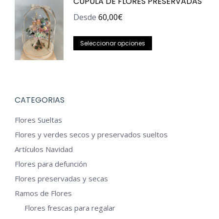
CÚPULA DE FLORES PRESERVADAS
múltiples
variantes.
Desde
60,00
€
Las
Este
opciones
Seleccionar opciones
producto
se
tiene
pueden
múltiples
elegir
variantes.
en
CATEGORIAS
Las
la
Flores Sueltas
opciones
página
Flores y verdes secos y preservados sueltos
se
de
Artículos Navidad
pueden
producto
Flores para defunción
elegir
en
Flores preservadas y secas
la
Ramos de Flores
página
Flores frescas para regalar