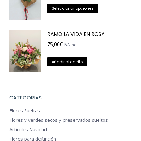
la
Este
opciones
Seleccionar opciones
página
producto
se
de
tiene
pueden
RAMO LA VIDA EN ROSA
producto
múltiples
elegir
variantes.
en
75,00
€
IVA inc.
Las
la
opciones
página
Añadir al carrito
se
de
pueden
producto
elegir
en
CATEGORIAS
la
Flores Sueltas
página
Flores y verdes secos y preservados sueltos
de
Artículos Navidad
producto
Flores para defunción