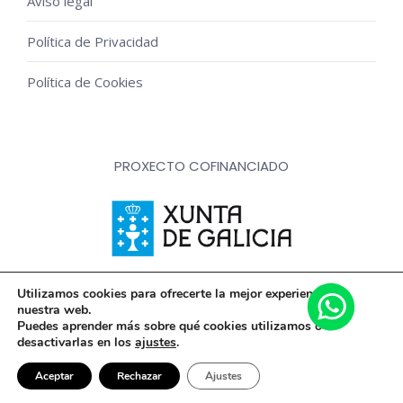
Aviso legal
Política de Privacidad
Política de Cookies
PROXECTO COFINANCIADO
Innovación, dixitalización e implantación de novas fórmulas
Utilizamos cookies para ofrecerte la mejor experiencia en
nuestra web.
de comercialización e expansión do sector comercial e
Puedes aprender más sobre qué cookies utilizamos o
artesanal
desactivarlas en los
ajustes
.
Aceptar
Rechazar
Ajustes
© Floristería Picris - 2020 Todos los derechos reservados |