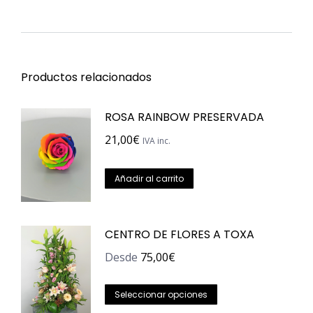
Productos relacionados
ROSA RAINBOW PRESERVADA
21,00
€
IVA inc.
Añadir al carrito
CENTRO DE FLORES A TOXA
Desde
75,00
€
Este
Seleccionar opciones
producto