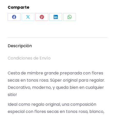
Comparte
Share
Share
Share
Share
Share
on
on
on
on
on
Facebook
X
Pinterest
LinkedIn
WhatsApp
Descripción
Condiciones de Envío
Cesta de mimbre grande preparada con flores
secas en tonos rosa. Súper original para regalar.
Decorativo, moderno, y queda bien en cualquier
sitio!
Ideal como regalo original, una composición
especial con flores secas en tonos rosa, blanco,