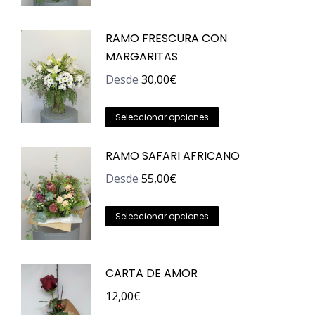
tiene
RAMO FRESCURA CON
múltiples
MARGARITAS
variantes.
Las
Desde
30,00
€
opciones
Este
se
Seleccionar opciones
producto
pueden
tiene
RAMO SAFARI AFRICANO
elegir
múltiples
en
Desde
55,00
€
variantes.
la
Las
Este
página
Seleccionar opciones
opciones
producto
de
se
tiene
producto
pueden
CARTA DE AMOR
múltiples
elegir
variantes.
12,00
€
en
Las