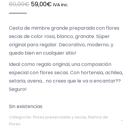
El
El
69,00
€
59,00
€
IVA inc.
precio
precio
original
actual
Cesta de mimbre grande preparada con flores
era:
es:
secas de color rosa, blanco, granate. Súper
69,00€.
59,00€.
original para regalar. Decorativo, moderno, y
queda bien en cualquier sitio!
Ideal como regalo original, una composición
especial con flores secas. Con hortensia, achilea,
setaria, avena… no crees que le va a encantar??
Seguro!
Sin existencias
Categorías:
Flores preservadas y secas
,
Ramos de
Flores