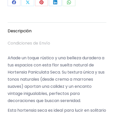
Share
Share
Share
Share
Share
on
on
on
on
on
Facebook
X
Pinterest
LinkedIn
WhatsApp
Descripción
Condiciones de Envío
Añade un toque rústico y una belleza duradera a
tus espacios con esta flor suelta natural de
Hortensia Paniculata Seca. Su textura única y sus
tonos naturales (desde crema a marrones
suaves) aportan una calidez y un encanto
vintage inigualables, perfectos para
decoraciones que buscan serenidad.
Esta hortensia seca es ideal para lucir en solitario