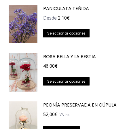
tiene
PANICULATA TEÑIDA
múltiples
variantes.
Desde
2,10
€
Las
Este
opciones
Seleccionar opciones
producto
se
tiene
pueden
ROSA BELLA Y LA BESTIA
múltiples
elegir
variantes.
en
46,00
€
Las
la
Este
opciones
página
Seleccionar opciones
producto
se
de
tiene
pueden
producto
PEONÍA PRESERVADA EN CÚPULA
múltiples
elegir
variantes.
en
52,00
€
IVA inc.
Las
la