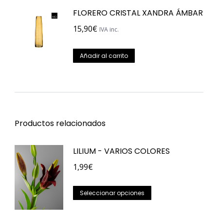
FLORERO CRISTAL XANDRA ÁMBAR
15,90
€
IVA inc.
Añadir al carrito
Productos relacionados
LILIUM - VARIOS COLORES
1,99
€
Este
Seleccionar opciones
producto