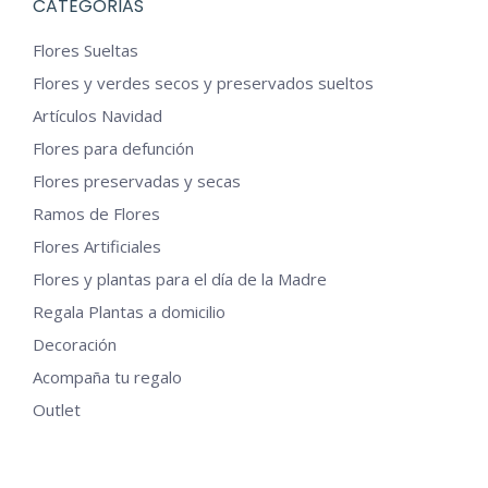
CATEGORIAS
Las
Flores Sueltas
opciones
Flores y verdes secos y preservados sueltos
se
Artículos Navidad
pueden
Flores para defunción
elegir
en
Flores preservadas y secas
la
Ramos de Flores
página
Flores Artificiales
de
Flores y plantas para el día de la Madre
producto
Regala Plantas a domicilio
Decoración
Acompaña tu regalo
Outlet