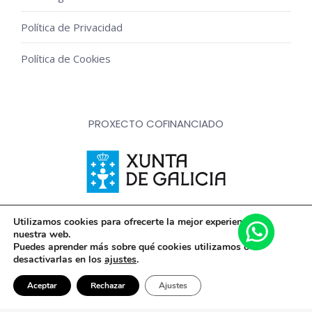
Política de Privacidad
Política de Cookies
PROXECTO COFINANCIADO
Innovación, dixitalización e implantación de novas fórmulas
Utilizamos cookies para ofrecerte la mejor experiencia en
nuestra web.
de comercialización e expansión do sector comercial e
Puedes aprender más sobre qué cookies utilizamos o
artesanal
desactivarlas en los
ajustes
.
Aceptar
Rechazar
Ajustes
© Floristería Picris - 2020 Todos los derechos reservados |