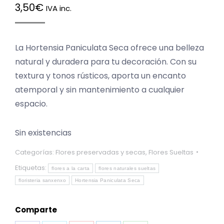
3,50
€
IVA inc.
La Hortensia Paniculata Seca ofrece una belleza
natural y duradera para tu decoración. Con su
textura y tonos rústicos, aporta un encanto
atemporal y sin mantenimiento a cualquier
espacio.
Sin existencias
Categorías:
Flores preservadas y secas
,
Flores Sueltas
Etiquetas:
flores a la carta
flores naturales sueltas
floristeria sanxenxo
Hortensia Paniculata Seca
Comparte