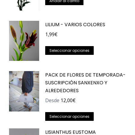
Añadir al carrito
de
producto
LILIUM - VARIOS COLORES
1,99
€
Este
Seleccionar opciones
producto
tiene
PACK DE FLORES DE TEMPORADA-
múltiples
SUSCRIPCIÓN SANXENXO Y
variantes.
ALREDEDORES
Las
opciones
Desde
12,00
€
se
Este
pueden
Seleccionar opciones
producto
elegir
LISIANTHUS EUSTOMA
tiene
en