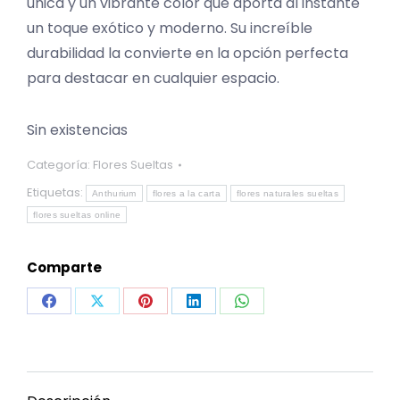
única y un vibrante color que aporta al instante
un toque exótico y moderno. Su increíble
durabilidad la convierte en la opción perfecta
para destacar en cualquier espacio.
Sin existencias
Categoría:
Flores Sueltas
Etiquetas:
Anthurium
flores a la carta
flores naturales sueltas
flores sueltas online
Comparte
Share
Share
Share
Share
Share
on
on
on
on
on
Facebook
X
Pinterest
LinkedIn
WhatsApp