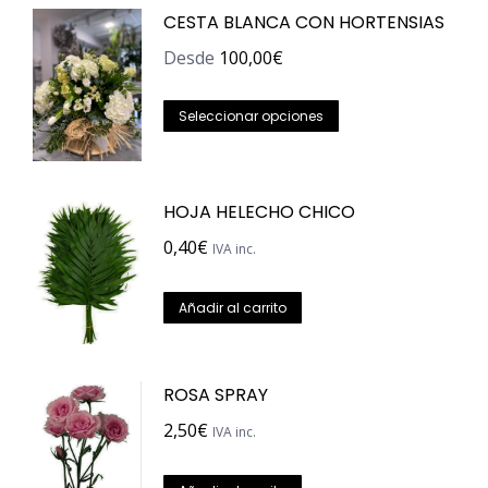
CESTA BLANCA CON HORTENSIAS
Desde
100,00
€
Este
Seleccionar opciones
producto
tiene
múltiples
HOJA HELECHO CHICO
variantes.
0,40
€
IVA inc.
Las
opciones
Añadir al carrito
se
pueden
elegir
ROSA SPRAY
en
2,50
€
IVA inc.
la
página