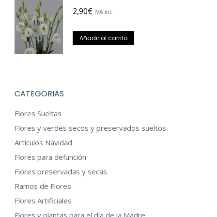
múltiples
2,90
€
la
IVA inc.
variantes.
página
Las
de
Añadir al carrito
opciones
producto
se
pueden
elegir
CATEGORIAS
en
Flores Sueltas
la
Flores y verdes secos y preservados sueltos
página
Artículos Navidad
de
Flores para defunción
producto
Flores preservadas y secas
Ramos de Flores
Flores Artificiales
Flores y plantas para el día de la Madre