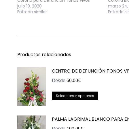
Corona para Defunción Tonos Vivos
Corona Bla
julio 19, 2020
marzo 24,
Entrada similar
Entrada si
Productos relacionados
CENTRO DE DEFUNCIÓN TONOS V
Desde
60,00
€
Este
Seleccionar opciones
producto
tiene
PALMA LAGRIMAL BLANCO PARA E
múltiples
variantes.
Desde
100,00
€