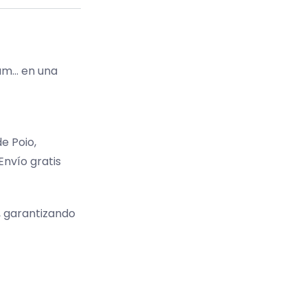
App
ium… en una
e Poio,
Envío gratis
, garantizando