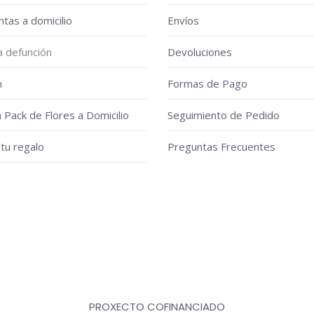
puede
ntas a domicilio
Envíos
elegir
en
a defunción
Devoluciones
la
n
Formas de Pago
página
de
n Pack de Flores a Domicilio
Seguimiento de Pedido
produ
tu regalo
Preguntas Frecuentes
PROXECTO COFINANCIADO