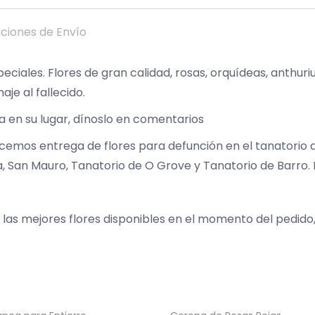
Facebook
X
Pinterest
LinkedIn
Whats
ciones de Envío
eciales. Flores de gran calidad, rosas, orquídeas, anthur
e al fallecido.
ta en su lugar, dínoslo en comentarios
emos entrega de flores para defunción en el tanatorio d
 San Mauro, Tanatorio de O Grove y Tanatorio de Barro. 
 las mejores flores disponibles en el momento del pedido