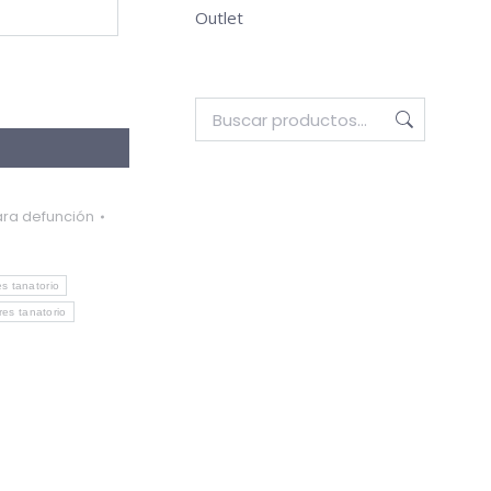
Outlet
ara defunción
es tanatorio
ores tanatorio