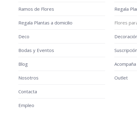
elegir
Ramos de Flores
Regala Pla
en
Regala Plantas a domicilio
Flores par
la
página
Deco
Decoració
de
producto
Bodas y Eventos
Suscripció
Blog
Acompaña 
Nosotros
Outlet
Contacta
Empleo