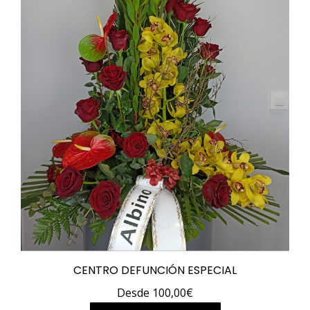
pueden
elegir
en
la
página
de
producto
CENTRO DEFUNCIÓN ESPECIAL
Desde
100,00
€