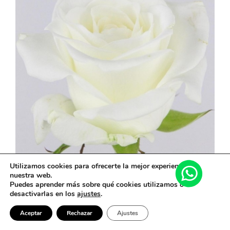
elegir
en
la
página
de
producto
Utilizamos cookies para ofrecerte la mejor experiencia en
nuestra web.
CORONA DE ROSAS BLANCAS
Puedes aprender más sobre qué cookies utilizamos o
desactivarlas en los
ajustes
.
Desde
180,00
€
Este
Aceptar
Rechazar
Ajustes
Seleccionar Opciones
producto