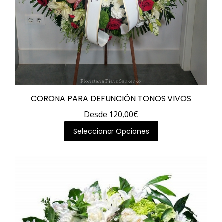
CORONA PARA DEFUNCIÓN TONOS VIVOS
Desde
120,00
€
Este
Seleccionar Opciones
producto
tiene
múltiples
variantes.
Las
opciones