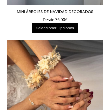
MINI ÁRBOLES DE NAVIDAD DECORADOS
Desde
36,00
€
Este
Seleccionar Opciones
producto
tiene
múltiples
variantes.
Las
opciones
se
pueden
elegir
en
la
página