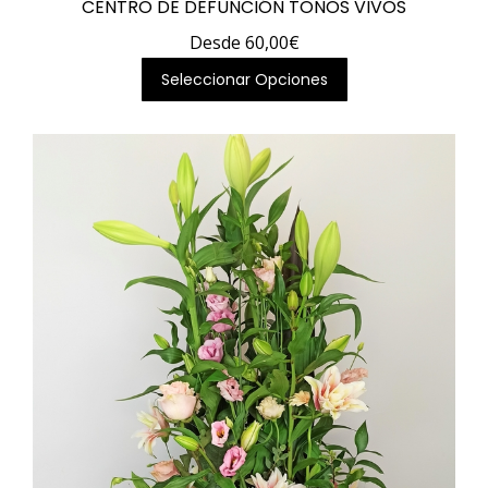
CENTRO DE DEFUNCIÓN TONOS VIVOS
Desde
60,00
€
Este
Seleccionar Opciones
producto
tiene
múltiples
variantes.
Las
opciones
se
pueden
elegir
en
la
página
de