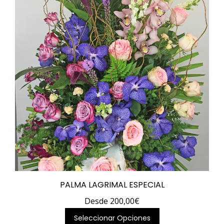
elegir
en
la
página
de
producto
PALMA LAGRIMAL ESPECIAL
Desde
200,00
€
Este
Seleccionar Opciones