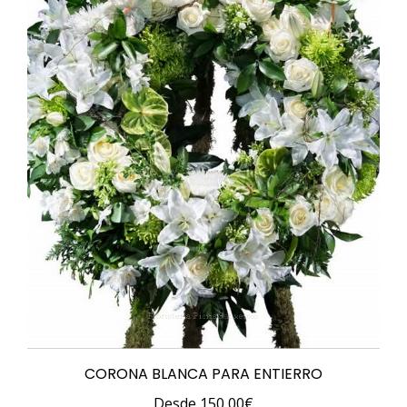
se
pueden
elegir
en
la
página
de
producto
CORONA BLANCA PARA ENTIERRO
Desde
150,00
€