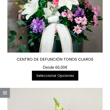
de
producto
CENTRO DE DEFUNCIÓN TONOS CLAROS
Desde
60,00
€
Este
Seleccionar Opciones
producto
tiene
múltiples
variantes.
Las