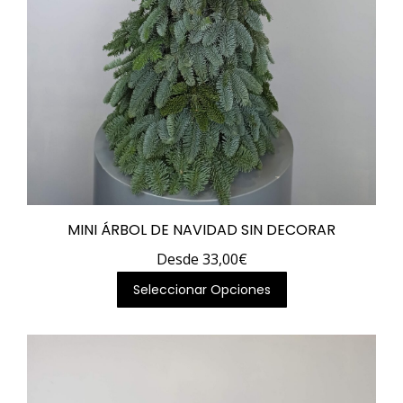
producto
MINI ÁRBOL DE NAVIDAD SIN DECORAR
Desde
33,00
€
Este
Seleccionar Opciones
producto
tiene
múltiples
variantes.