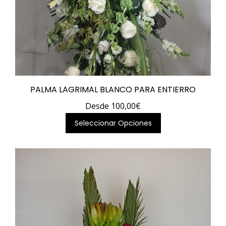
PALMA LAGRIMAL BLANCO PARA ENTIERRO
Desde
100,00
€
Este
Seleccionar Opciones
producto
tiene
múltiples
variantes.
Las
opciones
se