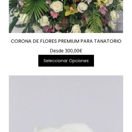
CORONA DE FLORES PREMIUM PARA TANATORIO
Desde
300,00
€
Este
Seleccionar Opciones
producto
tiene
múltiples
variantes.
Las
opciones
se
pueden