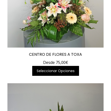
producto
CENTRO DE FLORES A TOXA
Desde
75,00
€
Este
Seleccionar Opciones
producto
tiene
múltiples
variantes.
Las
opciones