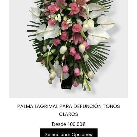
en
la
página
de
producto
PALMA LAGRIMAL PARA DEFUNCIÓN TONOS
CLAROS
Desde
100,00
€
Este
Seleccionar Opciones