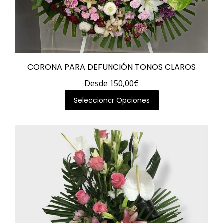
CORONA PARA DEFUNCIÓN TONOS CLAROS
Desde
150,00
€
Este
Seleccionar Opciones
producto
tiene
múltiples
variantes.
Las
opciones
se
pueden
elegir