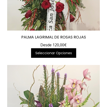
PALMA LAGRIMAL DE ROSAS ROJAS
Desde
120,00
€
Este
Seleccionar Opciones
producto
tiene
múltiples
variantes.
Las
opciones
se
pueden