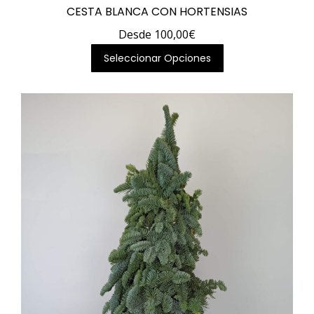
CESTA BLANCA CON HORTENSIAS
Desde
100,00
€
Este
Seleccionar Opciones
producto
tiene
múltiples
variantes.
Las
opciones
se
pueden
elegir
en
la
página
de