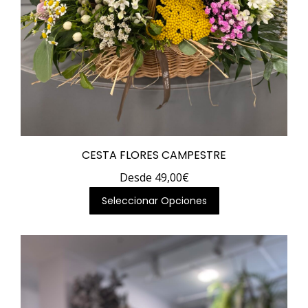
CESTA FLORES CAMPESTRE
Desde
49,00
€
Este
Seleccionar Opciones
producto
tiene
múltiples
variantes.
Las