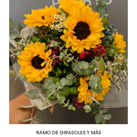
io
io
imo
imo
RAMO DE GIRASOLES Y MÁS