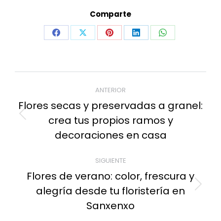
Comparte
Share
Share
Share
Share
Share
on
on
on
on
on
Facebook
X
Pinterest
LinkedIn
WhatsApp
Navegación
ANTERIOR
entre
Flores secas y preservadas a granel:
publicaciones
crea tus propios ramos y
Publicación
anterior:
decoraciones en casa
SIGUIENTE
Flores de verano: color, frescura y
alegría desde tu floristería en
Publicación
siguiente:
Sanxenxo