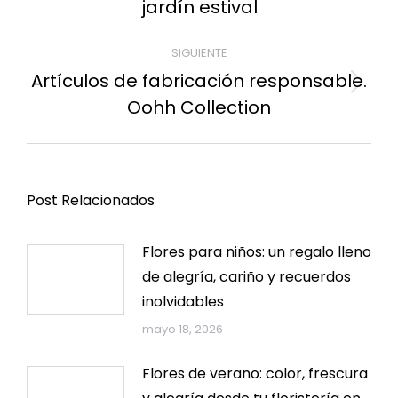
jardín estival
anterior:
SIGUIENTE
Artículos de fabricación responsable.
Publicación
Oohh Collection
siguiente:
Post Relacionados
Flores para niños: un regalo lleno
de alegría, cariño y recuerdos
inolvidables
mayo 18, 2026
Flores de verano: color, frescura