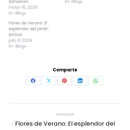
Sanxenxo
En «Blog»
mayo 16, 2026
En «Blog»
Flores de Verano: El
esplendor del jardín
estival
julio 11, 2024
En «Blog»
Comparte
Share
Share
Share
Share
Share
on
on
on
on
on
Facebook
X
Pinterest
LinkedIn
WhatsApp
Navegación
ANTERIOR
entre
Flores de Verano: El esplendor del
publicaciones
Publicación