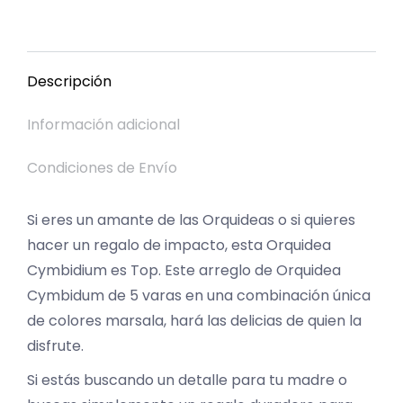
on
on
on
on
on
Facebook
X
Pinterest
LinkedIn
WhatsApp
Descripción
Información adicional
Condiciones de Envío
Si eres un amante de las Orquideas o si quieres
hacer un regalo de impacto, esta Orquidea
Cymbidium es Top. Este arreglo de Orquidea
Cymbidum de 5 varas en una combinación única
de colores marsala, hará las delicias de quien la
disfrute.
Si estás buscando un detalle para tu madre o