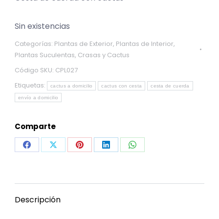
Sin existencias
Categorías:
Plantas de Exterior
,
Plantas de Interior
,
Plantas Suculentas, Crasas y Cactus
Código SKU:
CPL027
Etiquetas:
cactus a domicilio
cactus con cesta
cesta de cuerda
envío a domicilio
Comparte
Share
Share
Share
Share
Share
on
on
on
on
on
Facebook
X
Pinterest
LinkedIn
WhatsApp
Descripción