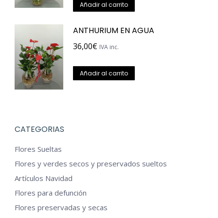
se
Añadir al carrito
pueden
ANTHURIUM EN AGUA
elegir
en
36,00
€
IVA inc.
la
página
Añadir al carrito
de
producto
CATEGORIAS
Flores Sueltas
Flores y verdes secos y preservados sueltos
Artículos Navidad
Flores para defunción
Flores preservadas y secas