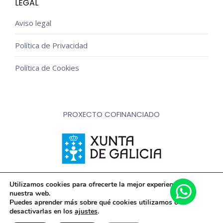
LEGAL
Aviso legal
Política de Privacidad
Política de Cookies
PROXECTO COFINANCIADO
Innovación, dixitalización e implantación de novas fórmulas
Utilizamos cookies para ofrecerte la mejor experiencia en
nuestra web.
de comercialización e expansión do sector comercial e
Puedes aprender más sobre qué cookies utilizamos o
artesanal
desactivarlas en los
ajustes
.