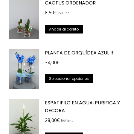
CACTUS ORDENADOR
8,50
€
IVA inc.
Añadir al carrito
PLANTA DE ORQUÍDEA AZUL !!
34,00
€
Este
Seleccionar opciones
producto
tiene
ESPATIFILO EN AGUA, PURIFICA Y
múltiples
DECORA
variantes.
Las
28,00
€
IVA inc.
opciones