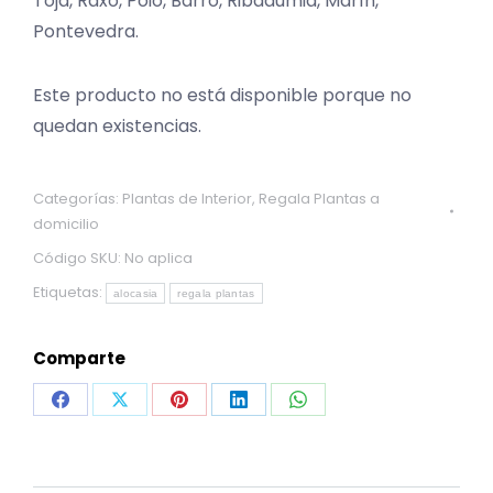
Toja, Raxó, Poio, Barro, Ribadumia, Marín,
Pontevedra.
Este producto no está disponible porque no
quedan existencias.
Categorías:
Plantas de Interior
,
Regala Plantas a
domicilio
Código SKU:
No aplica
Etiquetas:
alocasia
regala plantas
Comparte
Share
Share
Share
Share
Share
on
on
on
on
on
Facebook
X
Pinterest
LinkedIn
WhatsApp