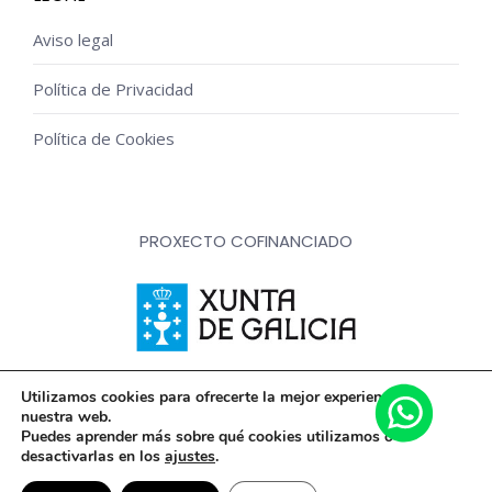
Aviso legal
Política de Privacidad
Política de Cookies
PROXECTO COFINANCIADO
Innovación, dixitalización e implantación de novas fórmulas
Utilizamos cookies para ofrecerte la mejor experiencia en
nuestra web.
de comercialización e expansión do sector comercial e
Puedes aprender más sobre qué cookies utilizamos o
artesanal
desactivarlas en los
ajustes
.