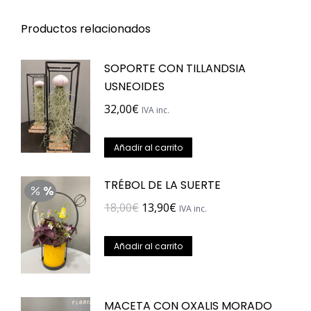
Productos relacionados
SOPORTE CON TILLANDSIA
USNEOIDES
32,00
€
IVA inc.
Añadir al carrito
TRÉBOL DE LA SUERTE
El
El
18,00
€
13,90
€
IVA inc.
precio
precio
original
actual
Añadir al carrito
era:
es:
18,00€.
13,90€.
MACETA CON OXALIS MORADO