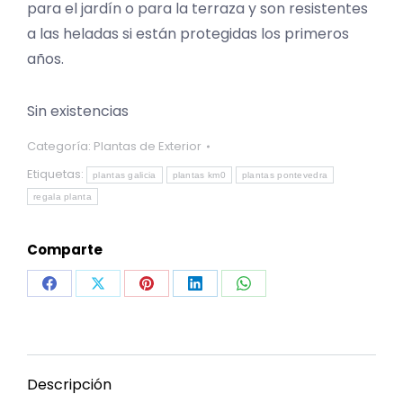
para el jardín o para la terraza y son resistentes
a las heladas si están protegidas los primeros
años.
Sin existencias
Categoría:
Plantas de Exterior
Etiquetas:
plantas galicia
plantas km0
plantas pontevedra
regala planta
Comparte
Share
Share
Share
Share
Share
on
on
on
on
on
Facebook
X
Pinterest
LinkedIn
WhatsApp
Descripción