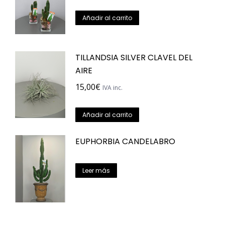
página
Añadir al carrito
de
producto
TILLANDSIA SILVER CLAVEL DEL
AIRE
15,00
€
IVA inc.
Añadir al carrito
EUPHORBIA CANDELABRO
Leer más