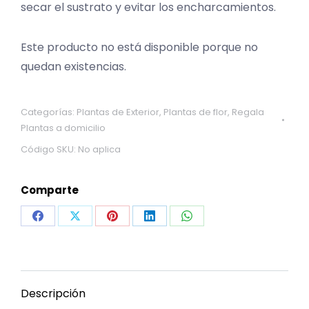
secar el sustrato y evitar los encharcamientos.
Este producto no está disponible porque no
quedan existencias.
Categorías:
Plantas de Exterior
,
Plantas de flor
,
Regala
Plantas a domicilio
Código SKU:
No aplica
Comparte
Share
Share
Share
Share
Share
on
on
on
on
on
Facebook
X
Pinterest
LinkedIn
WhatsApp
Descripción