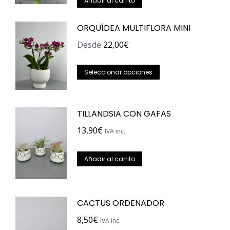
Añadir al carrito
ORQUÍDEA MULTIFLORA MINI
Desde
22,00
€
Este
Seleccionar opciones
producto
tiene
TILLANDSIA CON GAFAS
múltiples
variantes.
13,90
€
IVA inc.
Las
opciones
Añadir al carrito
se
pueden
elegir
CACTUS ORDENADOR
en
8,50
€
IVA inc.
la