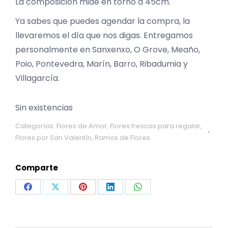
La composición mide en torno a 45cm.
Ya sabes que puedes agendar la compra, la
llevaremos el día que nos digas. Entregamos
personalmente en Sanxenxo, O Grove, Meaño,
Poio, Pontevedra, Marín, Barro, Ribadumia y
Villagarcía.
Sin existencias
Categorías:
Flores de Amor
,
Flores frescas para regalar
,
Flores por San Valentín
,
Ramos de Flores
Comparte
Share
Share
Share
Share
Share
on
on
on
on
on
Facebook
X
Pinterest
LinkedIn
WhatsApp