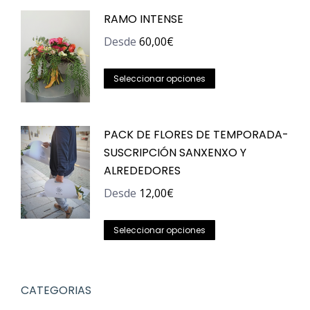
era:
es:
RAMO INTENSE
69,00€.
59,00€.
Desde
60,00
€
Este
Seleccionar opciones
producto
tiene
PACK DE FLORES DE TEMPORADA-
múltiples
SUSCRIPCIÓN SANXENXO Y
variantes.
ALREDEDORES
Las
opciones
Desde
12,00
€
se
Este
pueden
Seleccionar opciones
producto
elegir
tiene
en
múltiples
la
CATEGORIAS
variantes.
página