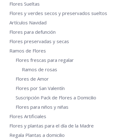
Flores Sueltas
Las
de
Flores y verdes secos y preservados sueltos
opciones
producto
Artículos Navidad
se
Flores para defunción
pueden
Flores preservadas y secas
elegir
en
Ramos de Flores
la
Flores frescas para regalar
página
Ramos de rosas
de
Flores de Amor
producto
Flores por San Valentín
Suscripción Pack de Flores a Domicilio
Flores para niños y niñas
Flores Artificiales
Flores y plantas para el día de la Madre
Regala Plantas a domicilio