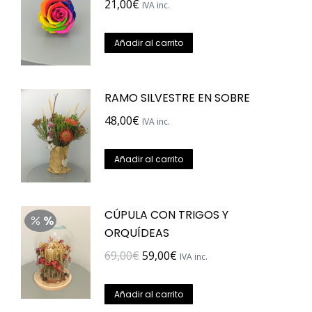
21,00
€
IVA inc.
Añadir al carrito
RAMO SILVESTRE EN SOBRE
48,00
€
IVA inc.
Añadir al carrito
CÚPULA CON TRIGOS Y
ORQUÍDEAS
El
El
69,00
€
59,00
€
IVA inc.
precio
precio
original
actual
Añadir al carrito