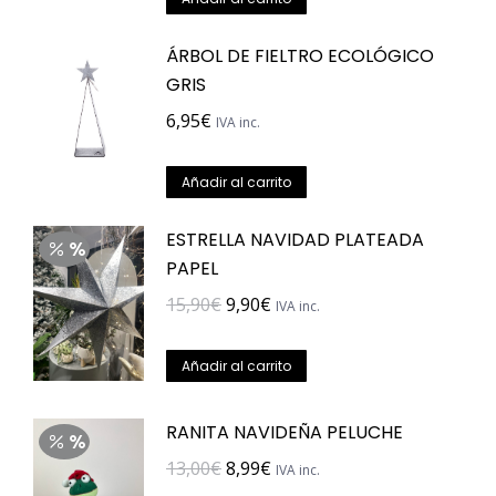
ÁRBOL DE FIELTRO ECOLÓGICO
GRIS
6,95
€
IVA inc.
Añadir al carrito
ESTRELLA NAVIDAD PLATEADA
PAPEL
El
El
15,90
€
9,90
€
IVA inc.
precio
precio
original
actual
Añadir al carrito
era:
es:
15,90€.
9,90€.
RANITA NAVIDEÑA PELUCHE
El
El
13,00
€
8,99
€
IVA inc.