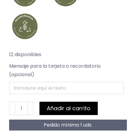
12 disponibles
Mensaje para la tarjeta o recordatorio
(opcional)
Juego
Añadir al carrito
de
2
Pedido mínimo 1 uds.
velas