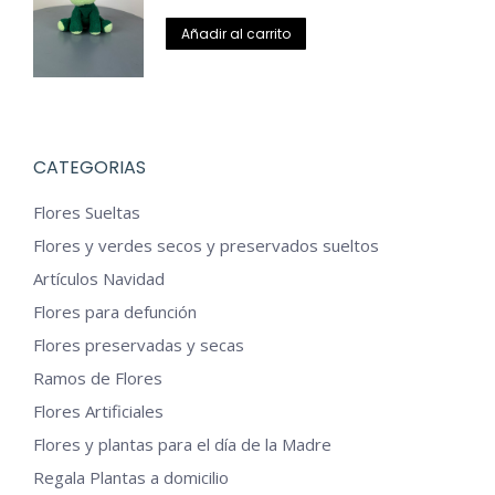
precio
precio
original
actual
Añadir al carrito
era:
es:
13,00€.
8,99€.
CATEGORIAS
Flores Sueltas
Flores y verdes secos y preservados sueltos
Artículos Navidad
Flores para defunción
Flores preservadas y secas
Ramos de Flores
Flores Artificiales
Flores y plantas para el día de la Madre
Regala Plantas a domicilio