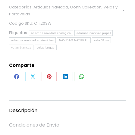
2.25x31cm,
Categorías:
Artículos Navidad
,
Oohh Collection
,
Velas y
blanca
Portavelas
nieve
Código SKU:
CT120SW
cantidad
Etiquetas:
adornos navidad ecologica
adornos navidad papel
adornos navidad sostenibles
NAVIDAD NATURAL
vela 31cm
velas blancas
velas largas
Comparte
Share
Share
Share
Share
Share
on
on
on
on
on
Facebook
X
Pinterest
LinkedIn
WhatsApp
Descripción
Condiciones de Envío