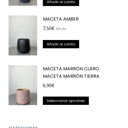
Añadir al carrito
MACETA AMBER
7,50
€
IVA inc.
Añadir al carrito
MACETA MARRÓN CLARO.
MACETA MARRÓN TIERRA
6,90
€
Este
Seleccionar opciones
producto
tiene
múltiples