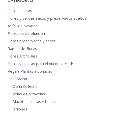
CATEGORIAS
variantes.
Las
Flores Sueltas
opciones
Flores y verdes secos y preservados sueltos
se
Artículos Navidad
pueden
Flores para defunción
elegir
Flores preservadas y secas
en
Ramos de Flores
la
Flores Artificiales
página
Flores y plantas para el día de la Madre
de
Regala Plantas a domicilio
producto
Decoración
Oohh Collection
Velas y Portavelas
Macetas, cestas y bases
Jarrones