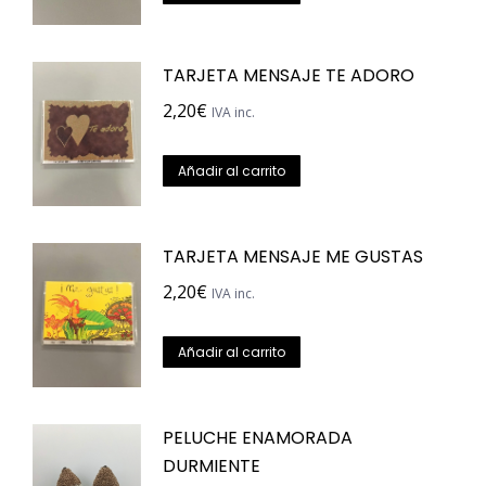
de
producto
TARJETA MENSAJE TE ADORO
2,20
€
IVA inc.
Añadir al carrito
TARJETA MENSAJE ME GUSTAS
2,20
€
IVA inc.
Añadir al carrito
PELUCHE ENAMORADA
DURMIENTE