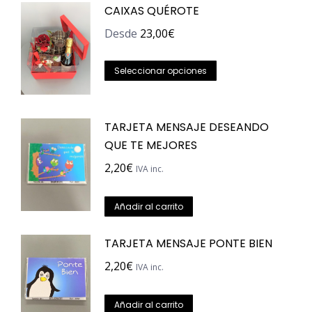
CAIXAS QUÉROTE
Desde
23,00
€
Este
Seleccionar opciones
producto
tiene
TARJETA MENSAJE DESEANDO
múltiples
QUE TE MEJORES
variantes.
Las
2,20
€
IVA inc.
opciones
se
Añadir al carrito
pueden
TARJETA MENSAJE PONTE BIEN
elegir
en
2,20
€
IVA inc.
la
página
Añadir al carrito