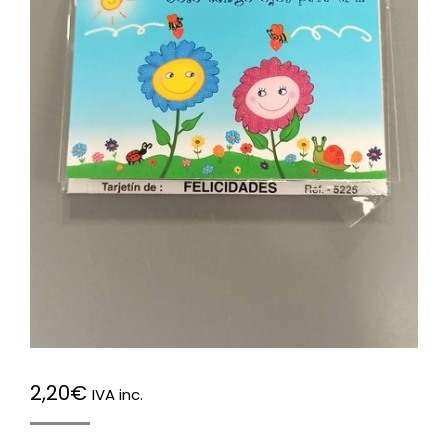
2,20
€
IVA inc.