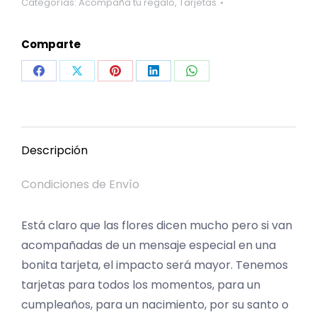
Categorías:
Acompaña tu regalo
,
Tarjetas
Comparte
Share
Share
Share
Share
Share
on
on
on
on
on
Facebook
X
Pinterest
LinkedIn
WhatsApp
Descripción
Condiciones de Envío
Está claro que las flores dicen mucho pero si van
acompañadas de un mensaje especial en una
bonita tarjeta, el impacto será mayor. Tenemos
tarjetas para todos los momentos, para un
cumpleaños, para un nacimiento, por su santo o