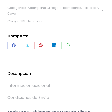
Categorías:
Acompaña tu regalo
,
Bombones, Pasteles y
Cava
Código SKU:
No aplica
Comparte
Share
Share
Share
Share
Share
on
on
on
on
on
Facebook
X
Pinterest
LinkedIn
WhatsApp
Descripción
Información adicional
Condiciones de Envío