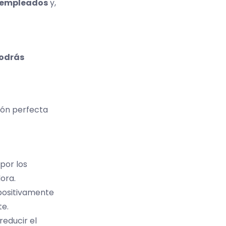
s empleados
y,
podrás
ión perfecta
por los
ora.
 positivamente
te.
reducir el