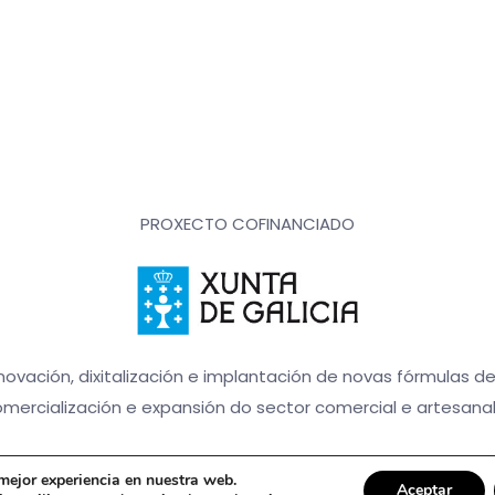
PROXECTO COFINANCIADO
novación, dixitalización e implantación de novas fórmulas d
mercialización e expansión do sector comercial e artesana
 mejor experiencia en nuestra web.
Aceptar
© Floristería Picris - 2020 Todos los derechos reservados |
Acuarel.e