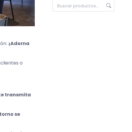
ión:
¡Adorna
clientes o
te transmita
torno se