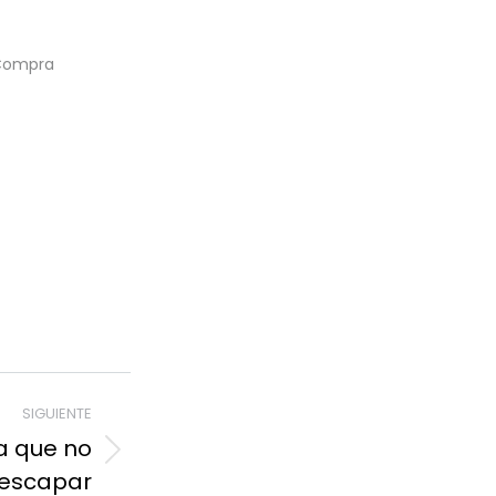
 Compra
SIGUIENTE
a que no
 escapar