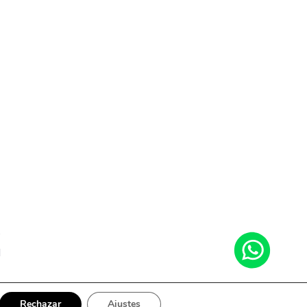
e
l
Rechazar
Ajustes
s