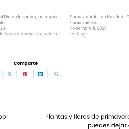
 el Día de la madre, un regalo
Flores y Verdes de Navidad .
olor
Flores sueltas
024
noviembre 11, 2025
e flores a domicilio dia de la
En «Blog»
Comparte
are
Share
Share
Share
Share
on
on
on
on
cebook
X
Pinterest
LinkedIn
WhatsApp
por
Plantas y flores de primaver
Publicación
puedes dejar
siguiente: