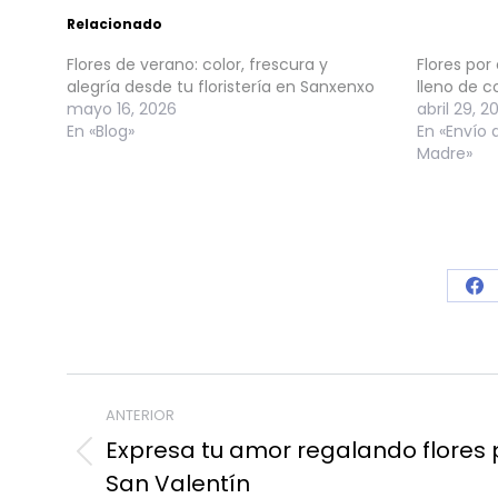
Relacionado
Flores de verano: color, frescura y
Flores por
alegría desde tu floristería en Sanxenxo
lleno de c
mayo 16, 2026
abril 29, 2
En «Blog»
En «Envío d
Madre»
Sh
on
Fa
Navegación
ANTERIOR
entre
Expresa tu amor regalando flores 
publicaciones
Publicación
San Valentín
anterior: