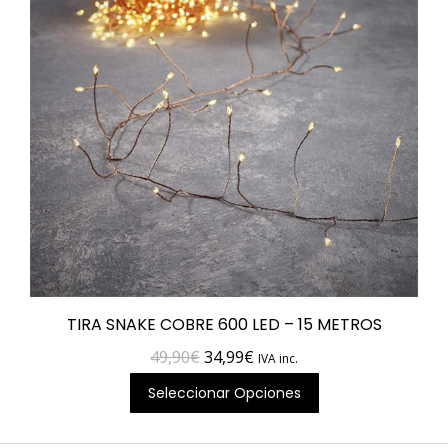
io
io
imo
imo
TIRA SNAKE COBRE 600 LED – 15 METROS
El
El
49,90
€
34,99
€
IVA inc.
precio
precio
Seleccionar Opciones
original
actual
era:
es: