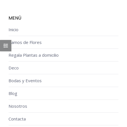
49,90€.
34,99€.
MENÚ
Inicio
Ramos de Flores
Regala Plantas a domicilio
Deco
Bodas y Eventos
Blog
Nosotros
Contacta