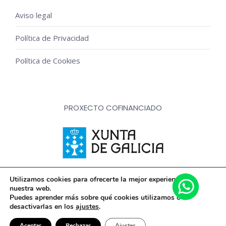
Aviso legal
Política de Privacidad
Política de Cookies
PROXECTO COFINANCIADO
Innovación, dixitalización e implantación de novas fórmulas
Utilizamos cookies para ofrecerte la mejor experiencia en
nuestra web.
de comercialización e expansión do sector comercial e
Puedes aprender más sobre qué cookies utilizamos o
artesanal
desactivarlas en los
ajustes
.
Aceptar
Rechazar
Ajustes