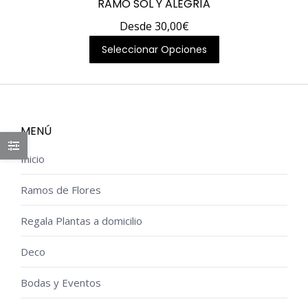
RAMO SOL Y ALEGRÍA
Desde
30,00
€
Este
Seleccionar Opciones
producto
tiene
múltiples
variantes.
MENÚ
Las
Inicio
opciones
se
Ramos de Flores
pueden
elegir
Regala Plantas a domicilio
en
Deco
la
página
Bodas y Eventos
de