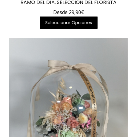
RAMO DEL DÍA, SELECCIÓN DEL FLORISTA
Desde
29,90
€
Este
Seleccionar Opciones
producto
tiene
múltiples
variantes.
Las
opciones
se
pueden
elegir
en
la
página
de