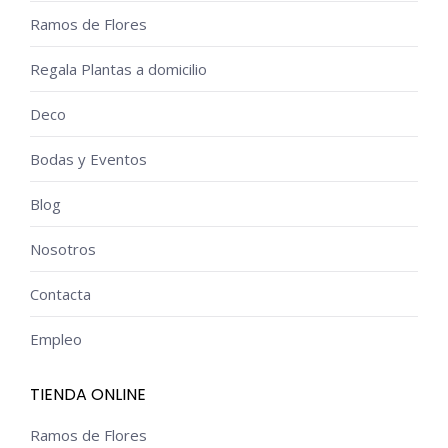
se
Ramos de Flores
pueden
elegir
Regala Plantas a domicilio
en
Deco
la
página
Bodas y Eventos
de
Blog
producto
Nosotros
Contacta
Empleo
TIENDA ONLINE
Ramos de Flores