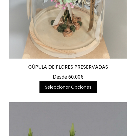
producto
CÚPULA DE FLORES PRESERVADAS
Desde
60,00
€
Este
Seleccionar Opciones
producto
tiene
múltiples
variantes.
Las
opciones