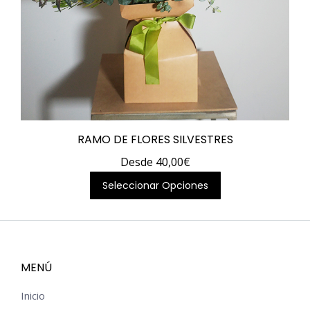
RAMO DE FLORES SILVESTRES
Desde
40,00
€
Este
Seleccionar Opciones
producto
tiene
múltiples
variantes.
MENÚ
Las
Inicio
opciones