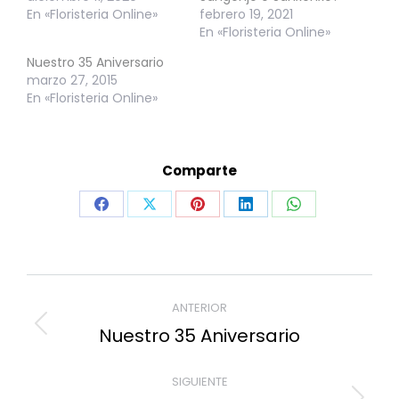
En «Floristeria Online»
febrero 19, 2021
En «Floristeria Online»
Nuestro 35 Aniversario
marzo 27, 2015
En «Floristeria Online»
Comparte
Share
Share
Share
Share
Share
on
on
on
on
on
Facebook
X
Pinterest
LinkedIn
WhatsApp
Navegación
ANTERIOR
entre
Nuestro 35 Aniversario
Publicación
publicaciones
anterior:
SIGUIENTE